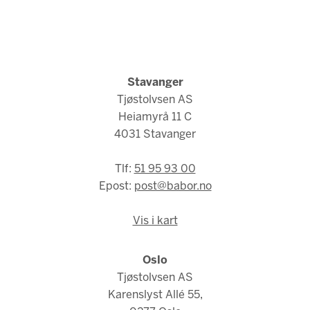
Stavanger
Tjøstolvsen AS
Heiamyrå 11 C
4031 Stavanger
Tlf:
51 95 93 00
Epost:
post@babor.no
Vis i kart
Oslo
Tjøstolvsen AS
Karenslyst Allé 55,