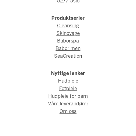
0277 Oslo
Produktserier
Cleansing
Skinovage
Baborspa
Babor men
SeaCreation
Nyttige lenker
Hudpleie
Fotpleie
Hudpleie for barn
Våre leverandører
Om oss
© Babor Norge 2026 / Webdesign og webutvikling av
AMBIO AS