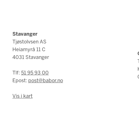
Stavanger
Tjøstolvsen AS
Heiamyrå 11 C
4031 Stavanger
Tlf:
51 95 93 00
Epost:
post@babor.no
Vis i kart