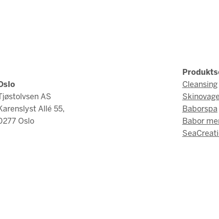
Produkts
Oslo
Cleansing
Tjøstolvsen AS
Skinovag
Karenslyst Allé 55,
Baborspa
0277 Oslo
Babor me
SeaCreati