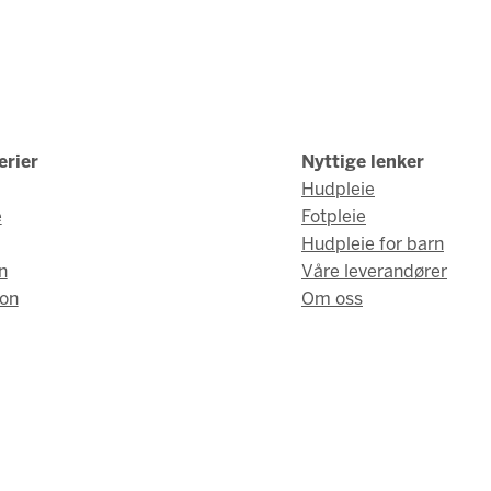
erier
Nyttige lenker
Hudpleie
e
Fotpleie
Hudpleie for barn
n
Våre leverandører
on
Om oss