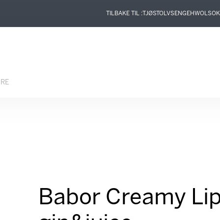
TILBAKE TIL :
TJØSTOLVSEN
GEHWOL
SOK
ERE
Babor Creamy Lip