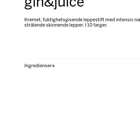
gin&juice
Kremet, fuktighetsgivende leppestift med intensiv næ
strålende skinnende lepper. I 10 farger.
Ingredienser