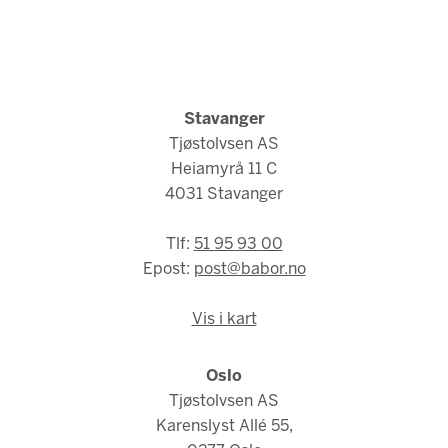
Stavanger
Tjøstolvsen AS
Heiamyrå 11 C
4031 Stavanger
Tlf:
51 95 93 00
Epost:
post@babor.no
Vis i kart
Oslo
Tjøstolvsen AS
Karenslyst Allé 55,