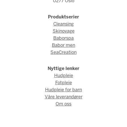
0277 Oslo
Produktserier
Cleansing
Skinovage
Baborspa
Babor men
SeaCreation
Nyttige lenker
Hudpleie
Fotpleie
Hudpleie for barn
Våre leverandører
Om oss
© Babor Norge 2026 / Webdesign og webutvikling av
AMBIO AS