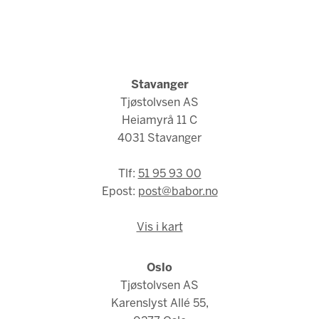
Stavanger
Tjøstolvsen AS
Heiamyrå 11 C
4031 Stavanger
Tlf:
51 95 93 00
Epost:
post@babor.no
Vis i kart
Oslo
Tjøstolvsen AS
Karenslyst Allé 55,