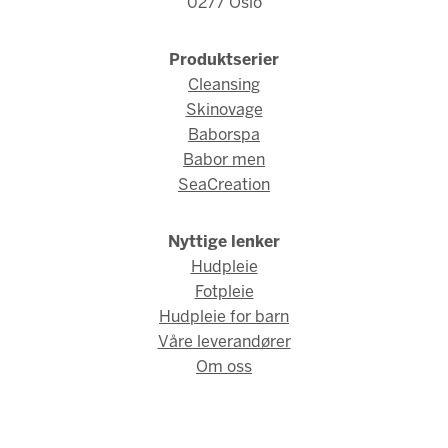
0277 Oslo
Produktserier
Cleansing
Skinovage
Baborspa
Babor men
SeaCreation
Nyttige lenker
Hudpleie
Fotpleie
Hudpleie for barn
Våre leverandører
Om oss
© Babor Norge 2026 / Webdesign og webutvikling av
AMBIO AS