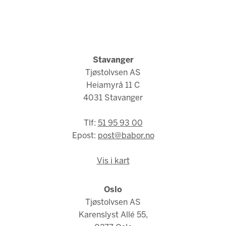
Stavanger
Tjøstolvsen AS
Heiamyrå 11 C
4031 Stavanger
Tlf:
51 95 93 00
Epost:
post@babor.no
Vis i kart
Oslo
Tjøstolvsen AS
Karenslyst Allé 55,