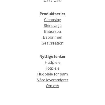
0277 Oslo
Produktserier
Cleansing
Skinovage
Baborspa
Babor men
SeaCreation
Nyttige lenker
Hudpleie
Fotpleie
Hudpleie for barn
Våre leverandører
Om oss
© Babor Norge 2026 / Webdesign og webutvikling av
AMBIO AS