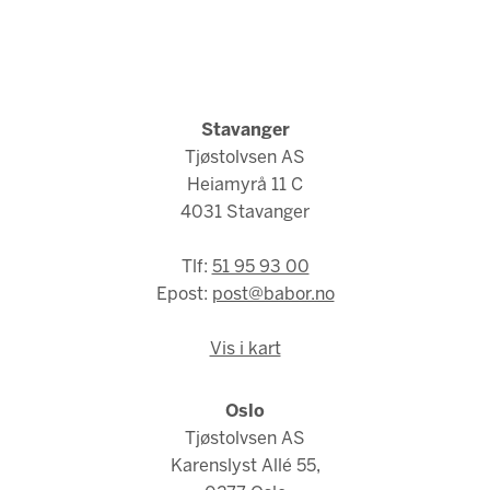
Stavanger
Tjøstolvsen AS
Heiamyrå 11 C
4031 Stavanger
Tlf:
51 95 93 00
Epost:
post@babor.no
Vis i kart
Oslo
Tjøstolvsen AS
Karenslyst Allé 55,