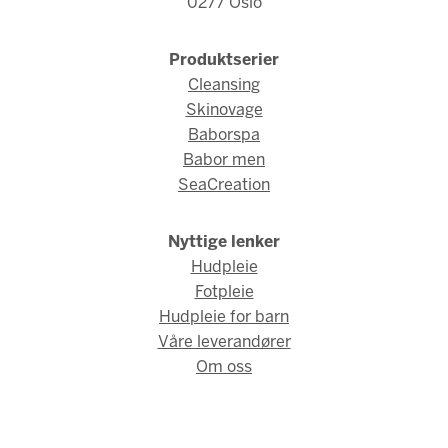
0277 Oslo
Produktserier
Cleansing
Skinovage
Baborspa
Babor men
SeaCreation
Nyttige lenker
Hudpleie
Fotpleie
Hudpleie for barn
Våre leverandører
Om oss
© Babor Norge 2026 / Webdesign og webutvikling av
AMBIO AS