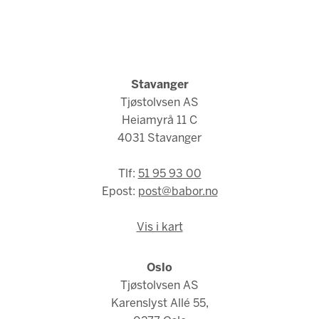
Stavanger
Tjøstolvsen AS
Heiamyrå 11 C
4031 Stavanger
Tlf:
51 95 93 00
Epost:
post@babor.no
Vis i kart
Oslo
Tjøstolvsen AS
Karenslyst Allé 55,