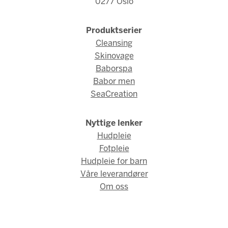
0277 Oslo
Produktserier
Cleansing
Skinovage
Baborspa
Babor men
SeaCreation
Nyttige lenker
Hudpleie
Fotpleie
Hudpleie for barn
Våre leverandører
Om oss
© Babor Norge 2026 / Webdesign og webutvikling av
AMBIO AS