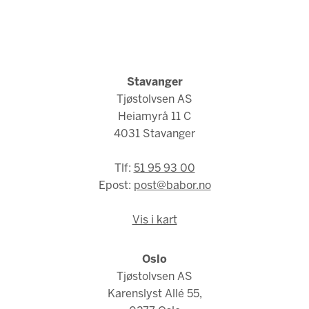
Stavanger
Tjøstolvsen AS
Heiamyrå 11 C
4031 Stavanger
Tlf:
51 95 93 00
Epost:
post@babor.no
Vis i kart
Oslo
Tjøstolvsen AS
Karenslyst Allé 55,