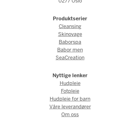
0277 Oslo
Produktserier
Cleansing
Skinovage
Baborspa
Babor men
SeaCreation
Nyttige lenker
Hudpleie
Fotpleie
Hudpleie for barn
Våre leverandører
Om oss
© Babor Norge 2026 / Webdesign og webutvikling av
AMBIO AS